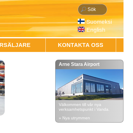
Suomeksi
English
RSÄLJARE
KONTAKTA OSS
Arne Stara Airport
Välkommen till vår nya
verksamhetspunkt i Vanda.
» Nya utrymmen