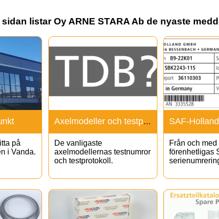
r sidan listar Oy ARNE STARA Ab de nyaste medd
unkt
Axelmodeller och testprotokoll
tta på
De vanligaste
Från och med
n i Vanda.
axelmodellernas testnumror
förenhetligas
och testprotokoll.
serienumrerin