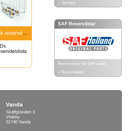
» Service
SAF Reservdelar
Ny elektronisk reservdels CD
Ds
eservdelslista
Reservdelar för SAF-axlar.
» Reservdelar
Vanda
Skaftgränden 3
Vinikby
01740 Vanda