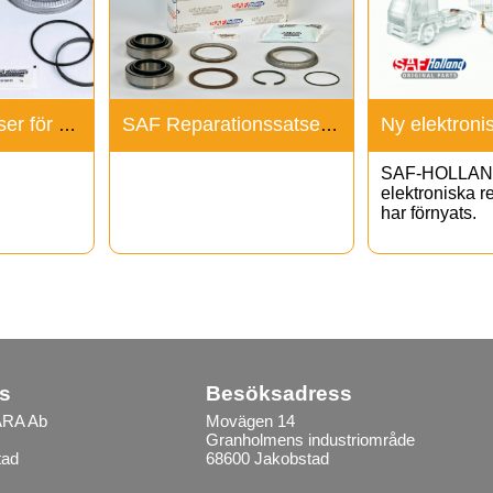
Reparationssatser för SAF INTEGRAL nav
SAF Reparationssatser för nya seriens kompaktnav
SAF-HOLLAN
elektroniska r
har förnyats.
s
Besöksadress
RA Ab
Movägen 14
Granholmens industriområde
tad
68600 Jakobstad