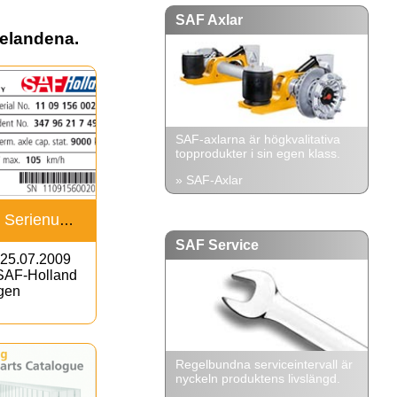
SAF Axlar
elandena.
SAF-axlarna är högkvalitativa
topprodukter i sin egen klass.
» SAF-Axlar
SAF-Holland Serienumreringen förenhetligas
SAF Service
 25.07.2009
 SAF-Holland
gen
Regelbundna serviceintervall är
nyckeln produktens livslängd.