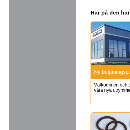
Här på den hä
Ny betjäningsp
Välkommen och ti
våra nya utrymme