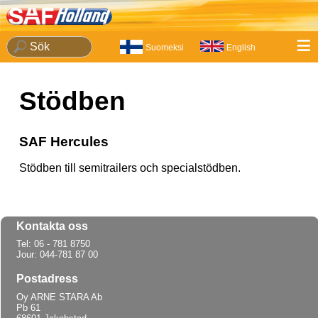
≡
Suomeksi
English
Stödben
SAF Hercules
Stödben till semitrailers och specialstödben.
Kontakta oss
Tel: 06 - 781 8750
Jour: 044-781 87 00
Postadress
Oy ARNE STARA Ab
Pb 61