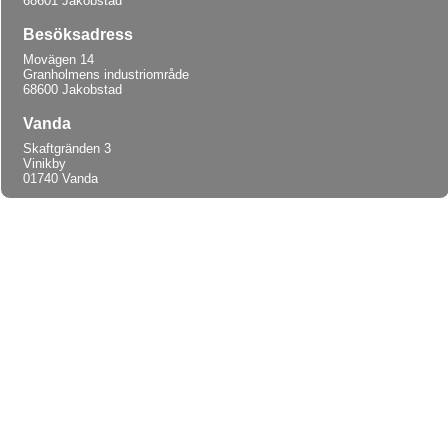
68601 Jakobstad
Besöksadress
Movägen 14
Granholmens industriområde
68600 Jakobstad
Vanda
Skaftgränden 3
Vinikby
01740 Vanda