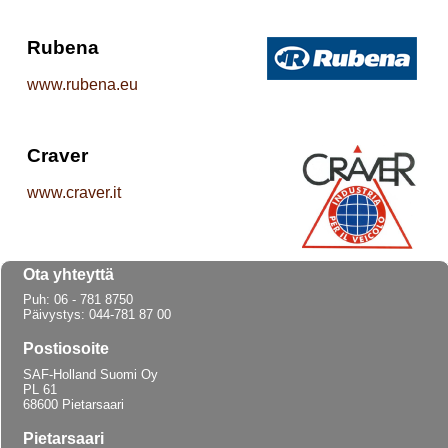
Rubena
www.rubena.eu
Craver
www.craver.it
Ota yhteyttä
Puh: 06 - 781 8750
Päivystys: 044-781 87 00
Postiosoite
SAF-Holland Suomi Oy
PL 61
68600 Pietarsaari
Pietarsaari