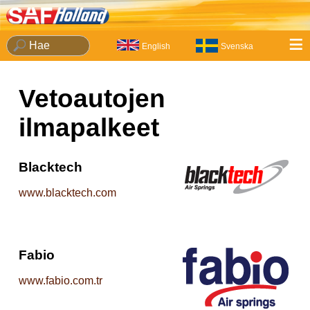
≡
English
Svenska
Vetoautojen
ilmapalkeet
Blacktech
www.blacktech.com
Fabio
www.fabio.com.tr