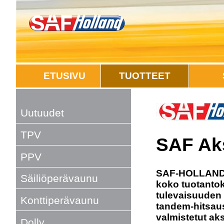
ETUSIVU
TUOTTEET
Uutuudet
TPV
SAF Aks
PPV
SAF-HOLLAND o
Säiliöperävaunu
koko tuotantok
tulevaisuuden 
Konttiperävaunu
tandem-hitsau
valmistetut ak
Dolly