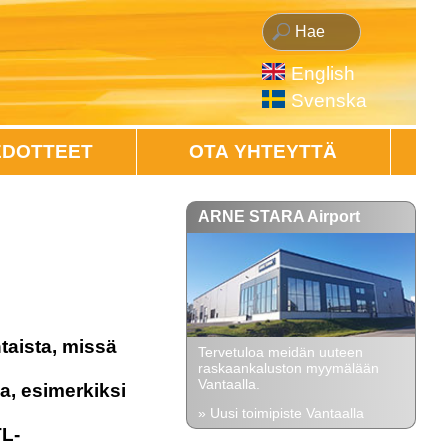
English
Svenska
EDOTTEET
OTA YHTEYTTÄ
ARNE STARA Airport
aista, missä
Tervetuloa meidän uuteen
raskaankaluston myymälään
Vantaalla.
a, esimerkiksi
» Uusi toimipiste Vantaalla
TL-