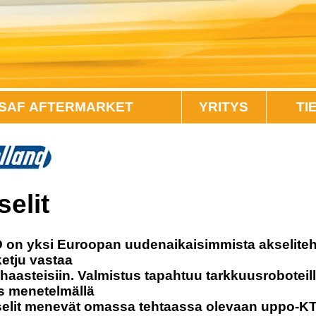
SAF AFTERMARKET
YRITYS
TI
elit
n yksi Euroopan uudenaikaisimmista akseliteht
etju vastaa
haasteisiin. Valmistus tapahtuu tarkkuusroboteill
s menetelmällä
selit menevät omassa tehtaassa olevaan uppo-K