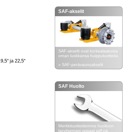
SAF-akselit
SAF-akselit ovat korkealaatuisia
oman luokkansa huipputuotteita.
9,5“ ja 22,5“
» SAF-perävaunuakselit
SAF Huolto
Merkkituotteidemme huoltoon
tarvitsemasi oppaat pdf:nä.