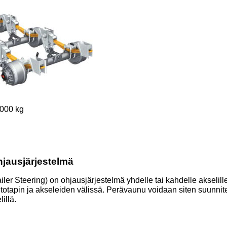
 000 kg
jausjärjestelmä
iler Steering) on ohjausjärjestelmä yhdelle tai kahdelle akselill
totapin ja akseleiden välissä. Perävaunu voidaan siten suunnite
illä.