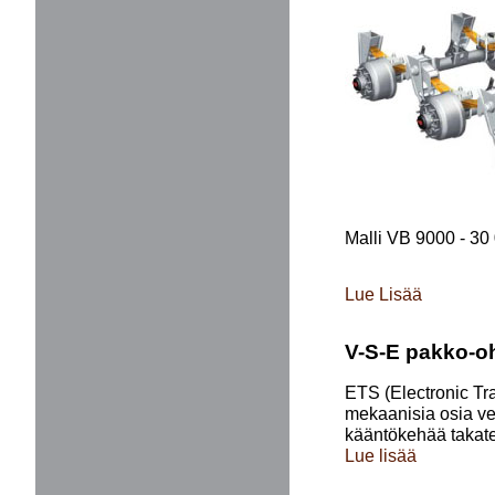
Malli VB 9000 - 30
Lue Lisää
V-S-E pakko-oh
ETS (Electronic Tra
mekaanisia osia ve
kääntökehää takatel
Lue lisää