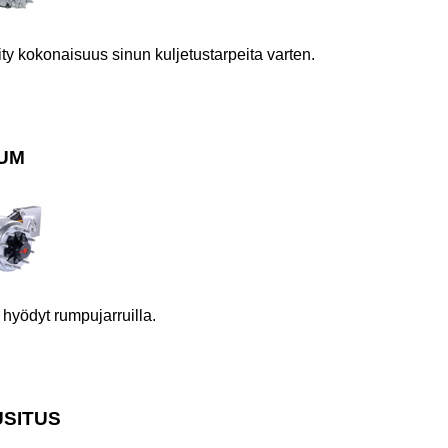
y kokonaisuus sinun kuljetustarpeita varten.
UM
hyödyt rumpujarruilla.
USITUS