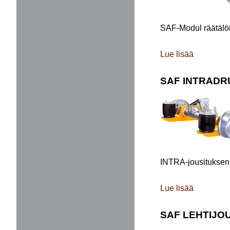
SAF-Modul räätälöit
Lue lisää
SAF INTRADR
INTRA-jousituksen 
Lue lisää
SAF LEHTIJO