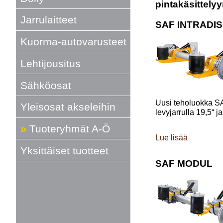
pintakäsittely
Jarrulaitteet
SAF INTRADI
Kuorma-autovarusteet
Lehtijousitus
Sähköosat
Uusi teholuokka SAF
Yleisosat akseleihin
levyjarrulla 19,5“ j
Tuoteryhmät A-Ö
Lue lisää
Yksittäiset tuotteet
SAF MODUL