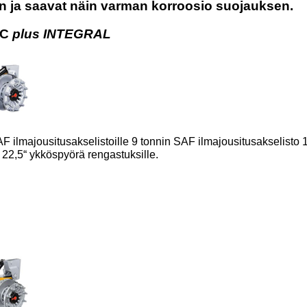
yn ja saavat näin varman korroosio suojauksen.
SC
plus INTEGRAL
 ilmajousitusakselistoille 9 tonnin SAF ilmajousitusakselisto 1
a 22,5“ ykköspyörä rengastuksille.