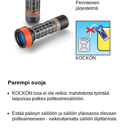
Perinteinen
järjestelmä
KOCKÒN
Parempi suoja
KOCKÒN:issa ei ole reikiä: mahdotonta työntää
taipuisaa putkea polttoainesäiliöön.
Estää pääsyn säiliöön ja säiliön yläosassa olevaan
polttoaineeseen - vaikeuttamatta säiliön täyttämistä.