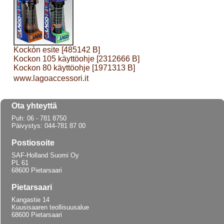
Kockòn esite [485142 B]
Kockon 105 käyttöohje [2312666 B]
Kockon 80 käyttöohje [1971313 B]
www.lagoaccessori.it
Ota yhteyttä
Puh: 06 - 781 8750
Päivystys: 044-781 87 00
Postiosoite
SAF-Holland Suomi Oy
PL 61
68600 Pietarsaari
Pietarsaari
Kangastie 14
Kuusisaaren teollisuusalue
68600 Pietarsaari