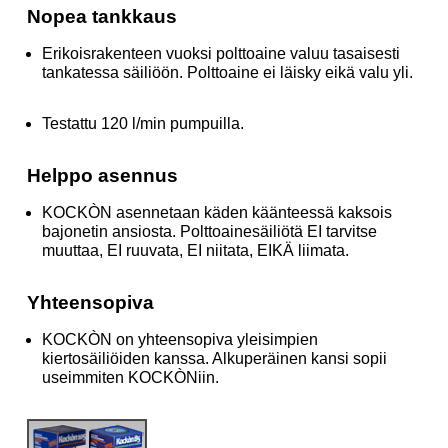
Nopea tankkaus
Erikoisrakenteen vuoksi polttoaine valuu tasaisesti
tankatessa säiliöön. Polttoaine ei läisky eikä valu yli.
Testattu 120 l/min pumpuilla.
Helppo asennus
KOCKÒN asennetaan käden käänteessä kaksois
bajonetin ansiosta. Polttoainesäiliötä EI tarvitse
muuttaa, EI ruuvata, EI niitata, EIKÄ liimata.
Yhteensopiva
KOCKÒN on yhteensopiva yleisimpien
kiertosäiliöiden kanssa. Alkuperäinen kansi sopii
useimmiten KOCKÒNiin.