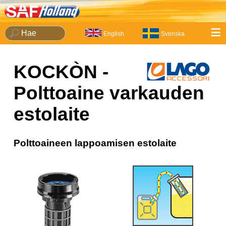
≡
English
Svenska
KOCKÒN -
Polttoaine varkauden
estolaite
Polttoaineen lappoamisen estolaite