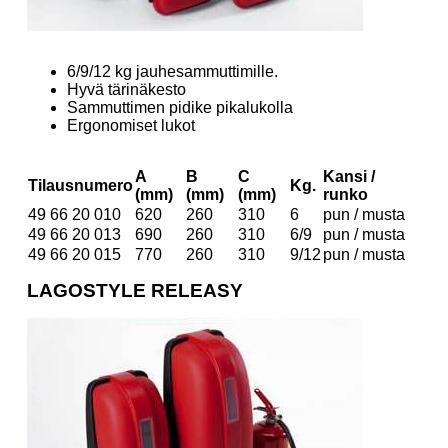
6/9/12 kg jauhesammuttimille.
Hyvä tärinäkesto
Sammuttimen pidike pikalukolla
Ergonomiset lukot
A
B
C
Kansi /
Tilausnumero
Kg.
(mm)
(mm)
(mm)
runko
49 66 20 010
620
260
310
6
pun / musta
49 66 20 013
690
260
310
6/9
pun / musta
49 66 20 015
770
260
310
9/12
pun / musta
LAGOSTYLE RELEASY