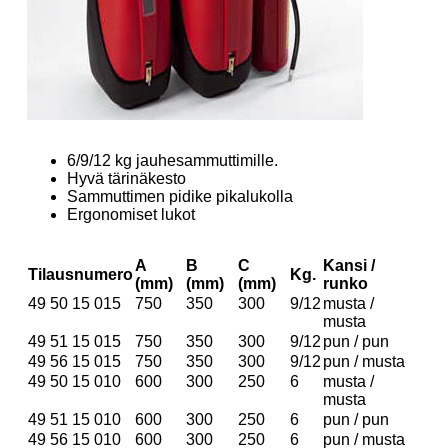
6/9/12 kg jauhesammuttimille.
Hyvä tärinäkesto
Sammuttimen pidike pikalukolla
Ergonomiset lukot
A
B
C
Kansi /
Tilausnumero
Kg.
(mm)
(mm)
(mm)
runko
49 50 15 015
750
350
300
9/12
musta /
musta
49 51 15 015
750
350
300
9/12
pun / pun
49 56 15 015
750
350
300
9/12
pun / musta
49 50 15 010
600
300
250
6
musta /
musta
49 51 15 010
600
300
250
6
pun / pun
49 56 15 010
600
300
250
6
pun / musta