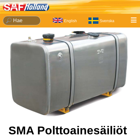
≡
English
Svenska
SMA Polttoainesäiliöt